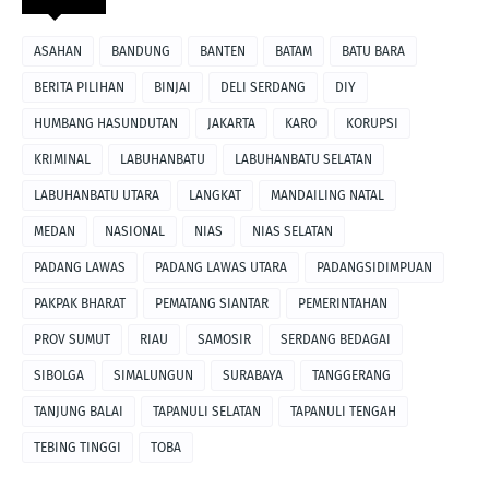
ASAHAN
BANDUNG
BANTEN
BATAM
BATU BARA
BERITA PILIHAN
BINJAI
DELI SERDANG
DIY
HUMBANG HASUNDUTAN
JAKARTA
KARO
KORUPSI
KRIMINAL
LABUHANBATU
LABUHANBATU SELATAN
LABUHANBATU UTARA
LANGKAT
MANDAILING NATAL
MEDAN
NASIONAL
NIAS
NIAS SELATAN
PADANG LAWAS
PADANG LAWAS UTARA
PADANGSIDIMPUAN
PAKPAK BHARAT
PEMATANG SIANTAR
PEMERINTAHAN
PROV SUMUT
RIAU
SAMOSIR
SERDANG BEDAGAI
SIBOLGA
SIMALUNGUN
SURABAYA
TANGGERANG
TANJUNG BALAI
TAPANULI SELATAN
TAPANULI TENGAH
TEBING TINGGI
TOBA