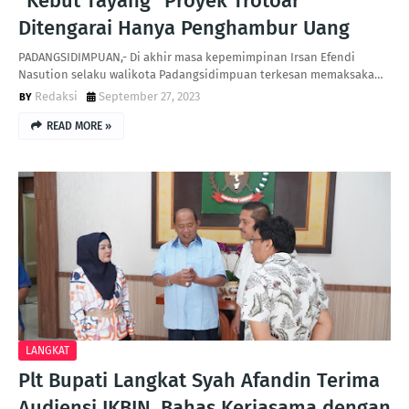
"Kebut Tayang" Proyek Trotoar
Ditengarai Hanya Penghambur Uang
PADANGSIDIMPUAN,- Di akhir masa kepemimpinan Irsan Efendi
Nasution selaku walikota Padangsidimpuan terkesan memaksaka…
Redaksi
September 27, 2023
READ MORE »
LANGKAT
Plt Bupati Langkat Syah Afandin Terima
Audiensi IKBIN, Bahas Kerjasama dengan