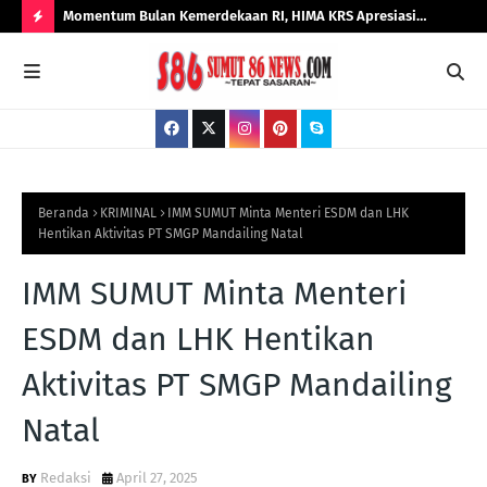
erja
Momentum Bulan Kemerdekaan RI, HIMA KRS Apresiasi
Tok
KBP Dony
Kinerja Progresif Kalapas Tanjungbalai, Refin Tua Simanullang
Pal
H
Pen
O
T
P
O
S
Beranda
KRIMINAL
IMM SUMUT Minta Menteri ESDM dan LHK
Hentikan Aktivitas PT SMGP Mandailing Natal
T
S
IMM SUMUT Minta Menteri
ESDM dan LHK Hentikan
Aktivitas PT SMGP Mandailing
Natal
Redaksi
April 27, 2025