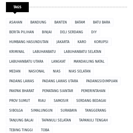
TAGS
ASAHAN
BANDUNG
BANTEN
BATAM
BATU BARA
BERITA PILIHAN
BINJAI
DELI SERDANG
DIY
HUMBANG HASUNDUTAN
JAKARTA
KARO
KORUPSI
KRIMINAL
LABUHANBATU
LABUHANBATU SELATAN
LABUHANBATU UTARA
LANGKAT
MANDAILING NATAL
MEDAN
NASIONAL
NIAS
NIAS SELATAN
PADANG LAWAS
PADANG LAWAS UTARA
PADANGSIDIMPUAN
PAKPAK BHARAT
PEMATANG SIANTAR
PEMERINTAHAN
PROV SUMUT
RIAU
SAMOSIR
SERDANG BEDAGAI
SIBOLGA
SIMALUNGUN
SURABAYA
TANGGERANG
TANJUNG BALAI
TAPANULI SELATAN
TAPANULI TENGAH
TEBING TINGGI
TOBA