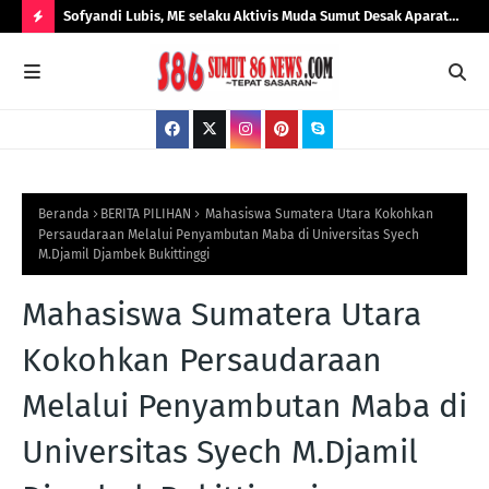
Desak
Sofyandi Lubis, ME selaku Aktivis Muda Sumut Desak Aparat
Ref
Batang
Penegak Hukum Usut Dugaan Fee Proyek dan Dugaan Obral
Ke
H
Proyek di Dinas Perkim Kota Medan
Sat
O
T
P
O
S
Beranda
BERITA PILIHAN
Mahasiswa Sumatera Utara Kokohkan
Persaudaraan Melalui Penyambutan Maba di Universitas Syech
T
M.Djamil Djambek Bukittinggi
S
Mahasiswa Sumatera Utara
Kokohkan Persaudaraan
Melalui Penyambutan Maba di
Universitas Syech M.Djamil