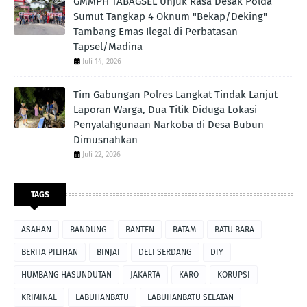
GMMPH TABAGSEL Unjuk Rasa Desak Polda
Sumut Tangkap 4 Oknum "Bekap/Deking"
Tambang Emas Ilegal di Perbatasan
Tapsel/Madina
Juli 14, 2026
Tim Gabungan Polres Langkat Tindak Lanjut
Laporan Warga, Dua Titik Diduga Lokasi
Penyalahgunaan Narkoba di Desa Bubun
Dimusnahkan
Juli 22, 2026
TAGS
ASAHAN
BANDUNG
BANTEN
BATAM
BATU BARA
BERITA PILIHAN
BINJAI
DELI SERDANG
DIY
HUMBANG HASUNDUTAN
JAKARTA
KARO
KORUPSI
KRIMINAL
LABUHANBATU
LABUHANBATU SELATAN