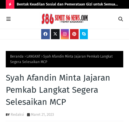
Lurah Kota
Bentuk Keadilan Sosial dan Pemerataan Gizi untuk Semua
Ali
p13,59
Pejabat Negara dari Pusat Hingga Daerah, Sekjen PKC-PMII
DP
H
Sumut Dedi Arisandi Ritonga Dukung Penuh Program Presiden
O
T
P
O
S
Beranda
LANGKAT
Syah Afandin Minta Jajaran Pemkab Langkat
Segera Selesaikan MCP
T
S
Syah Afandin Minta Jajaran
Pemkab Langkat Segera
Selesaikan MCP
Redaksi
Maret 21, 2023