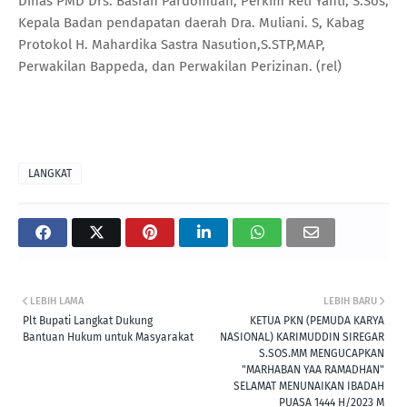
Dinas PMD Drs. Basrah Pardomuan, Perkim Reti Yanti, S.Sos,
Kepala Badan pendapatan daerah Dra. Muliani. S, Kabag
Protokol H. Mahardika Sastra Nasution,S.STP,MAP,
Perwakilan Bappeda, dan Perwakilan Perizinan. (rel)
LANGKAT
LEBIH LAMA
LEBIH BARU
Plt Bupati Langkat Dukung
KETUA PKN (PEMUDA KARYA
Bantuan Hukum untuk Masyarakat
NASIONAL) KARIMUDDIN SIREGAR
S.SOS.MM MENGUCAPKAN
"MARHABAN YAA RAMADHAN"
SELAMAT MENUNAIKAN IBADAH
PUASA 1444 H/2023 M