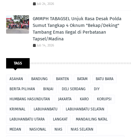
Juli 24, 2026
GMMPH TABAGSEL Unjuk Rasa Desak Polda
Sumut Tangkap 4 Oknum "Bekap/Deking"
Tambang Emas Ilegal di Perbatasan
Tapsel/Madina
Juli 14, 2026
TAGS
ASAHAN
BANDUNG
BANTEN
BATAM
BATU BARA
BERITA PILIHAN
BINJAI
DELI SERDANG
DIY
HUMBANG HASUNDUTAN
JAKARTA
KARO
KORUPSI
KRIMINAL
LABUHANBATU
LABUHANBATU SELATAN
LABUHANBATU UTARA
LANGKAT
MANDAILING NATAL
MEDAN
NASIONAL
NIAS
NIAS SELATAN