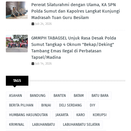
Pererat Silaturahmi dengan Ulama, KA SPN
Polda Sumut dan Kapolres Langkat Kunjungi
Madrasah Tuan Guru Besilam
Juli 24, 2026
GMMPH TABAGSEL Unjuk Rasa Desak Polda
Sumut Tangkap 4 Oknum "Bekap/Deking"
Tambang Emas Ilegal di Perbatasan
Tapsel/Madina
Juli 14, 2026
TAGS
ASAHAN
BANDUNG
BANTEN
BATAM
BATU BARA
BERITA PILIHAN
BINJAI
DELI SERDANG
DIY
HUMBANG HASUNDUTAN
JAKARTA
KARO
KORUPSI
KRIMINAL
LABUHANBATU
LABUHANBATU SELATAN