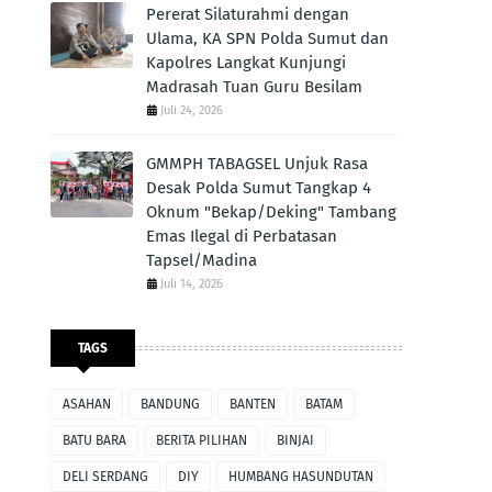
Pererat Silaturahmi dengan
Ulama, KA SPN Polda Sumut dan
Kapolres Langkat Kunjungi
Madrasah Tuan Guru Besilam
Juli 24, 2026
GMMPH TABAGSEL Unjuk Rasa
Desak Polda Sumut Tangkap 4
Oknum "Bekap/Deking" Tambang
Emas Ilegal di Perbatasan
Tapsel/Madina
Juli 14, 2026
TAGS
ASAHAN
BANDUNG
BANTEN
BATAM
BATU BARA
BERITA PILIHAN
BINJAI
DELI SERDANG
DIY
HUMBANG HASUNDUTAN