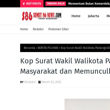
Momentum Bulan Kemerdekaan 
HOT POSTS
TANJUNG BALAI
Home
Jakarta
M
Home
Redaksi
Pedoman Siber
Beranda
BERITA PILIHAN
Kop Surat Wakil Walikota Padangsid
Kop Surat Wakil Walikota 
Masyarakat dan Memunculk
Redaksi
Maret 23, 2025