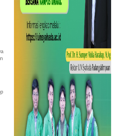
wa
an
op