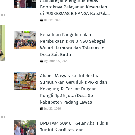
Azis Siregar Mengutuk Keras
Bobroknya Pelayanan Kesehatan
di PUSKESMAS BINANGA Kab.Palas
Juli 19, 2026
Kehadiran Pangulu dalam
Pembukaan KKN UINSU Sebagai
Wujud Harmoni dan Toleransi di
Desa Sait Buttu
Agustus 05, 2026
Aliansi Masyarakat Intelektual
Sumut Akan Geruduk KPK-RI dan
Kejagung-RI Terkait Dugaan
Pungli Rp.15 Juta/Desa Se-
kabupaten Padang Lawas
Juli 23, 2026
DPD IMM SUMUT Gelar Aksi Jilid II
Tuntut Klarifikasi dan