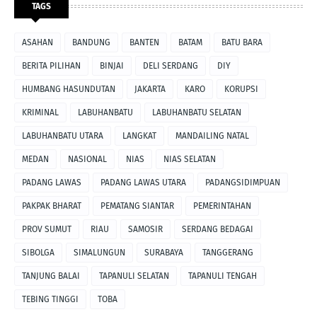
TAGS
ASAHAN
BANDUNG
BANTEN
BATAM
BATU BARA
BERITA PILIHAN
BINJAI
DELI SERDANG
DIY
HUMBANG HASUNDUTAN
JAKARTA
KARO
KORUPSI
KRIMINAL
LABUHANBATU
LABUHANBATU SELATAN
LABUHANBATU UTARA
LANGKAT
MANDAILING NATAL
MEDAN
NASIONAL
NIAS
NIAS SELATAN
PADANG LAWAS
PADANG LAWAS UTARA
PADANGSIDIMPUAN
PAKPAK BHARAT
PEMATANG SIANTAR
PEMERINTAHAN
PROV SUMUT
RIAU
SAMOSIR
SERDANG BEDAGAI
SIBOLGA
SIMALUNGUN
SURABAYA
TANGGERANG
TANJUNG BALAI
TAPANULI SELATAN
TAPANULI TENGAH
TEBING TINGGI
TOBA