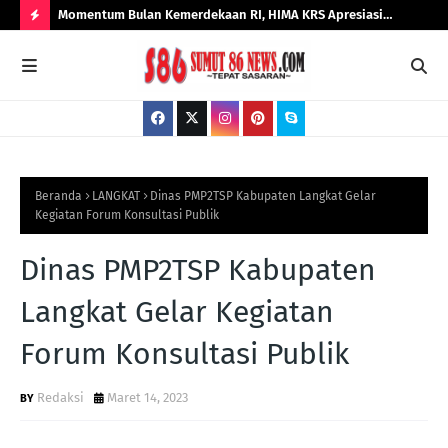
erja
Momentum Bulan Kemerdekaan RI, HIMA KRS Apresiasi
Tok
KBP Dony
Kinerja Progresif Kalapas Tanjungbalai, Refin Tua Simanullang
Pal
H
Pen
O
T
P
O
S
Beranda
LANGKAT
Dinas PMP2TSP Kabupaten Langkat Gelar
Kegiatan Forum Konsultasi Publik
T
S
Dinas PMP2TSP Kabupaten
Langkat Gelar Kegiatan
Forum Konsultasi Publik
Redaksi
Maret 14, 2023