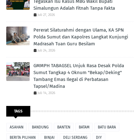
Tegaskan Isu Kasus MBG Wakil Bupati
Simalungun Adalah Fitnah Tanpa Fakta
Juli 27, 2026
Pererat Silaturahmi dengan Ulama, KA SPN
Polda Sumut dan Kapolres Langkat Kunjungi
Madrasah Tuan Guru Besilam
Juli 24, 2026
GMMPH TABAGSEL Unjuk Rasa Desak Polda
Sumut Tangkap 4 Oknum "Bekap/Deking"
Tambang Emas Ilegal di Perbatasan
Tapsel/Madina
Juli 14, 2026
TAGS
ASAHAN
BANDUNG
BANTEN
BATAM
BATU BARA
BERITA PILIHAN
BINJAI
DELI SERDANG
DIY