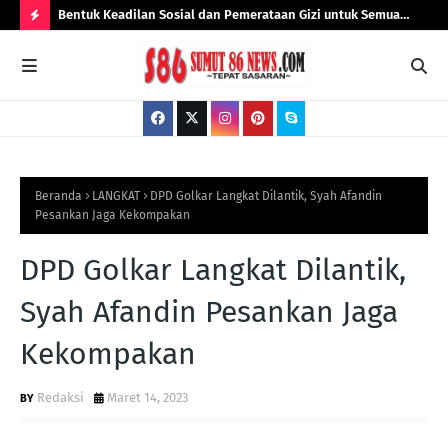
Lurah Kota
Bentuk Keadilan Sosial dan Pemerataan Gizi untuk Semua
Ali
p13,59
Pejabat Negara dari Pusat Hingga Daerah, Sekjen PKC-PMII
DP
H
Sumut Dedi Arisandi Ritonga Dukung Penuh Program Presiden
O
T
P
O
S
Beranda
LANGKAT
DPD Golkar Langkat Dilantik, Syah Afandin
Pesankan Jaga Kekompakan
T
S
DPD Golkar Langkat Dilantik,
Syah Afandin Pesankan Jaga
Kekompakan
Redaksi
Maret 14, 2023